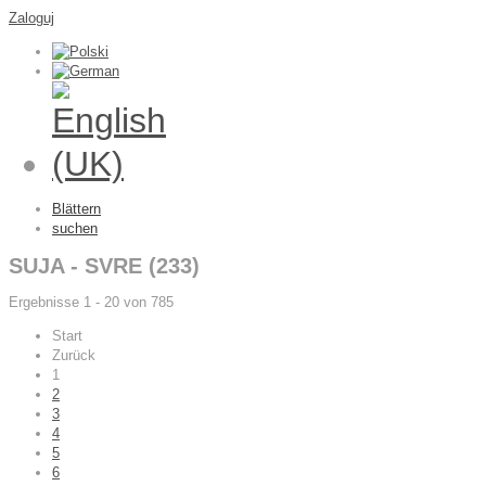
Zaloguj
Blättern
suchen
SUJA - SVRE (233)
Ergebnisse 1 - 20 von 785
Start
Zurück
1
2
3
4
5
6