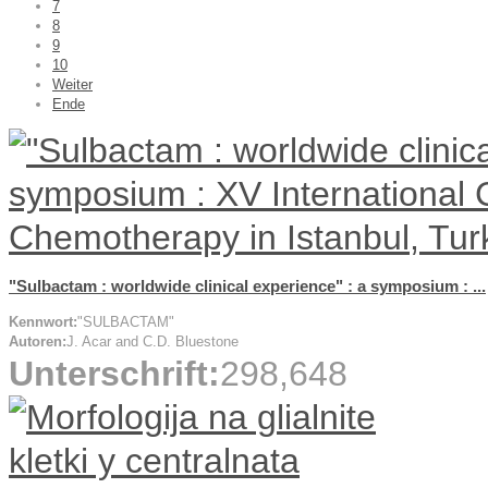
7
8
9
10
Weiter
Ende
"Sulbactam : worldwide clinical experience" : a symposium : ...
Kennwort:
"SULBACTAM"
Autoren:
J. Acar and C.D. Bluestone
Unterschrift:
298,648